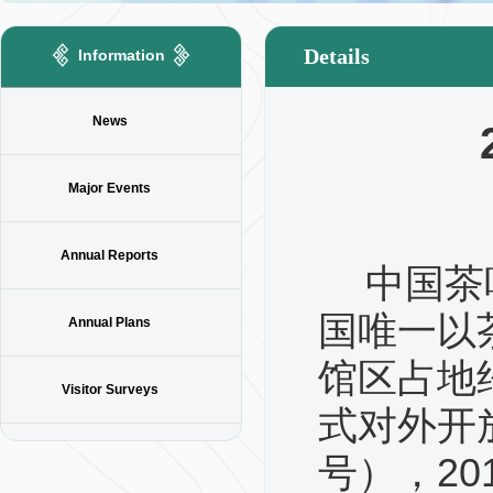
Details
Information
News
Major Events
Annual Reports
中国茶
国唯一以
Annual Plans
馆区占地
Visitor Surveys
式对外开放
号），20