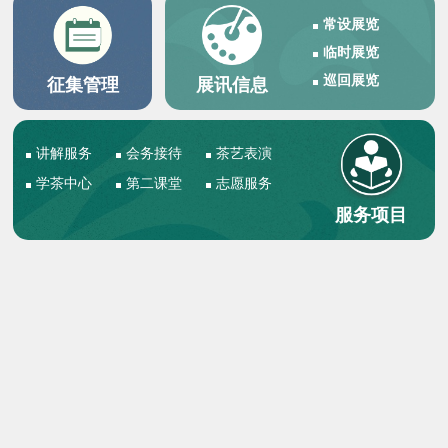
常设展览
临时展览
巡回展览
征集管理
展讯信息
讲解服务
会务接待
茶艺表演
学茶中心
第二课堂
志愿服务
服务项目