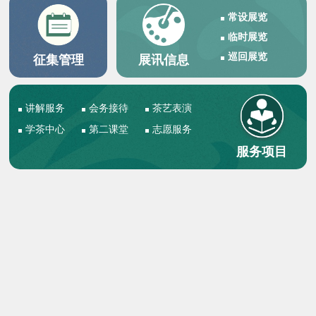
常设展览
临时展览
巡回展览
征集管理
展讯信息
讲解服务
会务接待
茶艺表演
学茶中心
第二课堂
志愿服务
服务项目