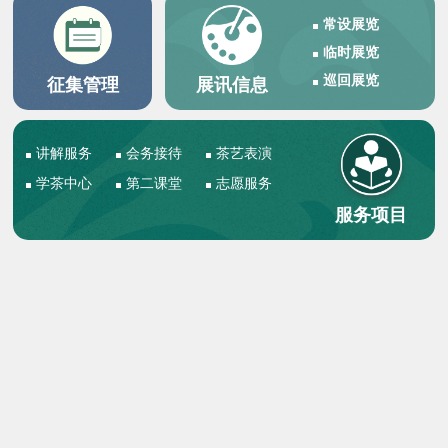
常设展览
临时展览
巡回展览
征集管理
展讯信息
讲解服务
会务接待
茶艺表演
学茶中心
第二课堂
志愿服务
服务项目