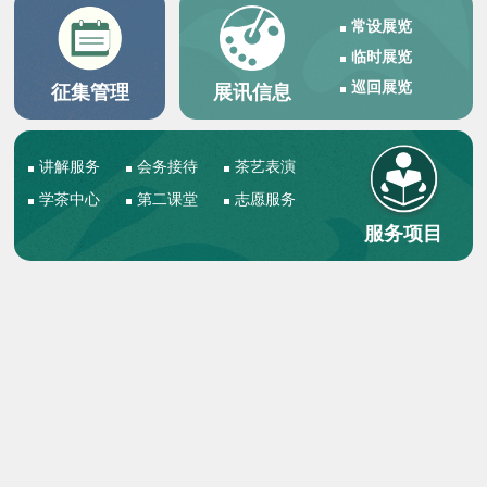
常设展览
临时展览
巡回展览
征集管理
展讯信息
讲解服务
会务接待
茶艺表演
学茶中心
第二课堂
志愿服务
服务项目