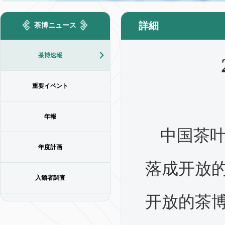
詳細
茶博ニュース
茶博速報
重要イベント
年報
中国茶
年度計画
落成开放的
入館者調査
开放的茶博