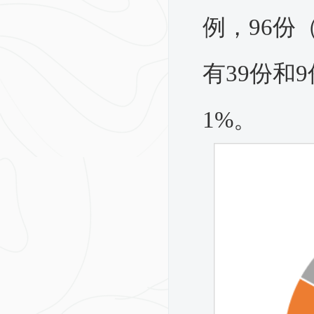
例，96份
有39份和
1%。