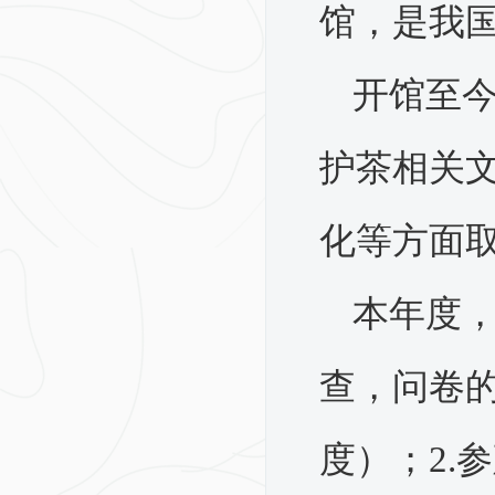
馆，是我
开馆至
护茶相关
化等方面
本年度
查，问卷
度）；2.