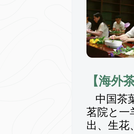
【海外
中国茶
茗院と一
出、生花