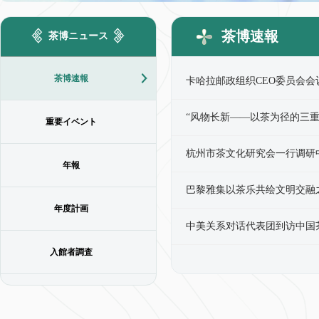
茶博速報
茶博ニュース
茶博速報
卡哈拉邮政组织CEO委员会
“风物长新——以茶为径的三
重要イベント
杭州市茶文化研究会一行调研
年報
巴黎雅集以茶乐共绘文明交融
年度計画
中美关系对话代表团到访中国
入館者調査