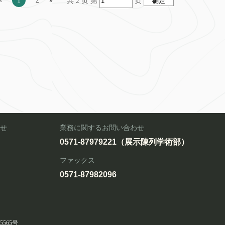
«
1
2
»
共 2 页 第
页
せ
業務に関するお問い合わせ
）
0571-87979221（展示陳列学術部）
ファックス
0571-87982096
15565号