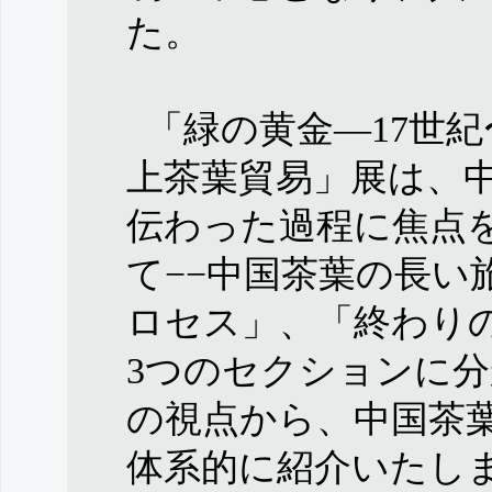
た。
「緑の黄金—17世紀
上茶葉貿易」展は、
伝わった過程に焦点
て−−中国茶葉の長い
ロセス」、「終わり
3つのセクションに
の視点から、中国茶
体系的に紹介いたし