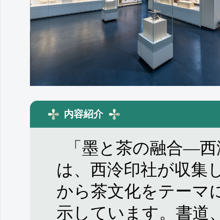
内容紹介
「墨と茶の融合—西
は、西泠印社が収集
から茶文化をテーマ
示しています。書道